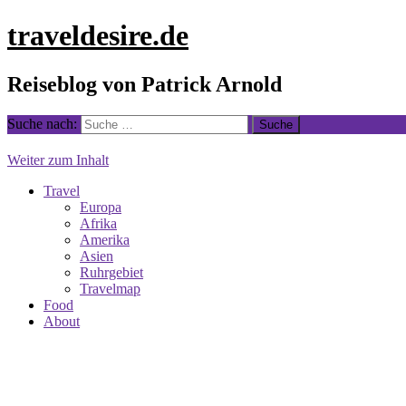
traveldesire.de
Reiseblog von Patrick Arnold
Suche nach:
Weiter zum Inhalt
Travel
Europa
Afrika
Amerika
Asien
Ruhrgebiet
Travelmap
Food
About