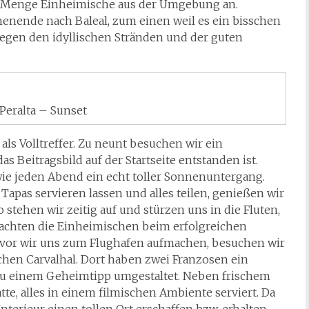
e Menge Einheimische aus der Umgebung an.
nende nach Baleal, zum einen weil es ein bisschen
wegen den idyllischen Stränden und der guten
 Peralta – Sunset
ls Volltreffer. Zu neunt besuchen wir ein
as Beitragsbild auf der Startseite entstanden ist.
wie jeden Abend ein echt toller Sonnenuntergang.
Tapas servieren lassen und alles teilen, genießen wir
 stehen wir zeitig auf und stürzen uns in die Fluten,
achten die Einheimischen beim erfolgreichen
or wir uns zum Flughafen aufmachen, besuchen wir
chen Carvalhal. Dort haben zwei Franzosen ein
u einem Geheimtipp umgestaltet. Neben frischem
tte, alles in einem filmischen Ambiente serviert. Da
terieur einen tollen Ort erschaffen bzw. erhalten.