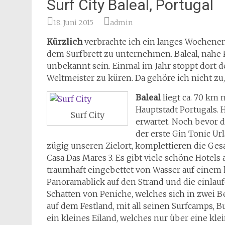
Surf City Baleal, Portugal
18. Juni 2015
admin
Kürzlich
verbrachte ich ein langes Wochenend
dem Surfbrett zu unternehmen. Baleal, nahe P
unbekannt sein. Einmal im Jahr stoppt dort 
Weltmeister zu küren. Da gehöre ich nicht zu,
Baleal
liegt ca. 70 km 
Hauptstadt Portugals. 
Surf City
erwartet. Noch bevor d
der erste Gin Tonic U
zügig unseren Zielort, komplettieren die G
Casa Das Mares 3. Es gibt viele schöne Hotels 
traumhaft eingebettet von Wasser auf einem 
Panoramablick auf den Strand und die einlauf
Schatten von Peniche, welches sich in zwei Ber
auf dem Festland, mit all seinen Surfcamps, B
ein kleines Eiland, welches nur über eine kle