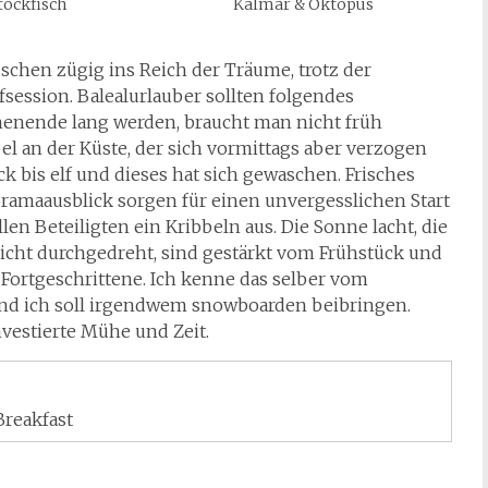
tockfisch
Kalmar & Oktopus
chen zügig ins Reich der Träume, trotz der
session. Balealurlauber sollten folgendes
henende lang werden, braucht man nicht früh
l an der Küste, der sich vormittags aber verzogen
ck bis elf und dieses hat sich gewaschen. Frisches
oramaausblick sorgen für einen unvergesslichen Start
llen Beteiligten ein Kribbeln aus. Die Sonne lacht, die
icht durchgedreht, sind gestärkt vom Frühstück und
 Fortgeschrittene. Ich kenne das selber vom
nd ich soll irgendwem snowboarden beibringen.
nvestierte Mühe und Zeit.
Breakfast