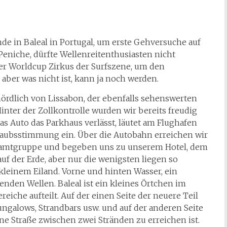
e in Baleal in Portugal, um erste Gehversuche auf
eniche, dürfte Wellenreitenthusiasten nicht
der Worldcup Zirkus der Surfszene, um den
 aber was nicht ist, kann ja noch werden.
nördlich von Lissabon, der ebenfalls sehenswerten
Hinter der Zollkontrolle wurden wir bereits freudig
as Auto das Parkhaus verlässt, läutet am Flughafen
rlaubsstimmung ein. Über die Autobahn erreichen wir
esamtgruppe und begeben uns zu unserem Hotel, dem
auf der Erde, aber nur die wenigsten liegen so
kleinem Eiland. Vorne und hinten Wasser, ein
enden Wellen. Baleal ist ein kleines Örtchen im
eiche aufteilt. Auf der einen Seite der neuere Teil
ungalows, Strandbars usw. und auf der anderen Seite
ine Straße zwischen zwei Stränden zu erreichen ist.