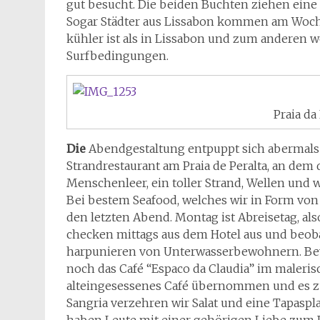
gut besucht. Die beiden Buchten ziehen ein
Sogar Städter aus Lissabon kommen am Woche
kühler ist als in Lissabon und zum anderen 
Surfbedingungen.
Praia da
Die
Abendgestaltung entpuppt sich abermals a
Strandrestaurant am Praia de Peralta, an dem d
Menschenleer, ein toller Strand, Wellen und 
Bei bestem Seafood, welches wir in Form von 
den letzten Abend. Montag ist Abreisetag, also
checken mittags aus dem Hotel aus und beob
harpunieren von Unterwasserbewohnern. Bev
noch das Café “Espaco da Claudia” im maleris
alteingesessenes Café übernommen und es z
Sangria verzehren wir Salat und eine Tapaspla
haben Leute mit einer gehörigen Liebe zum In