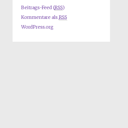
Beitrags-Feed (
RSS
)
Kommentare als
RSS
WordPress.org