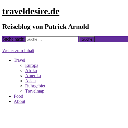
traveldesire.de
Reiseblog von Patrick Arnold
Suche nach:
Weiter zum Inhalt
Travel
Europa
Afrika
Amerika
Asien
Ruhrgebiet
Travelmap
Food
About